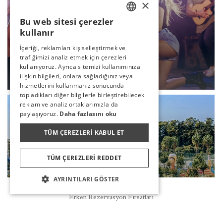
×
Bu web sitesi çerezler
TURKISH
kullanır
ENGLISH
İçeriği, reklamları kişiselleştirmek ve
trafiğimizi analiz etmek için çerezleri
GERMAN
LIVE MUSIC
kullanıyoruz. Ayrıca sitemizi kullanımınıza
RUSSIAN
ilişkin bilgileri, onlara sağladığınız veya
DEVAMI
hizmetlerini kullanmanız sonucunda
topladıkları diğer bilgilerle birleştirebilecek
reklam ve analiz ortaklarımızla da
paylaşıyoruz.
Daha fazlasını oku
TÜM ÇEREZLERI KABUL ET
TÜM ÇEREZLERI REDDET
AYRINTILARI GÖSTER
Rezervasyon
Erken Rezervasyon Fırsatları
OCTOBERFEST
DEVAMI