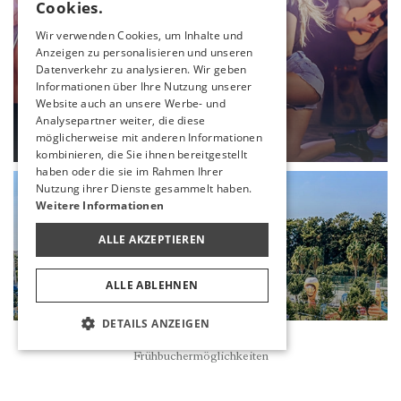
Cookies.
ENGLISH
Wir verwenden Cookies, um Inhalte und
Anzeigen zu personalisieren und unseren
GERMAN
Datenverkehr zu analysieren. Wir geben
RUSSIAN
Informationen über Ihre Nutzung unserer
Website auch an unsere Werbe- und
LIVE MUSIC
Analysepartner weiter, die diese
möglicherweise mit anderen Informationen
MEHR
kombinieren, die Sie ihnen bereitgestellt
haben oder die sie im Rahmen Ihrer
Nutzung ihrer Dienste gesammelt haben.
Weitere Informationen
ALLE AKZEPTIEREN
ALLE ABLEHNEN
DETAILS ANZEIGEN
Reservierung
Frühbuchermöglichkeiten
OKTOBERFEST
MEHR