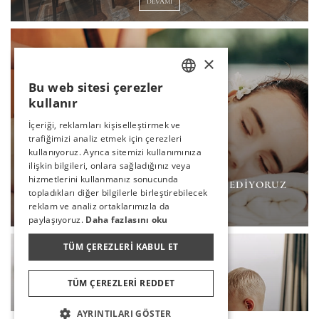
DEVAMI
×
Bu web sitesi çerezler
TURKISH
kullanır
ENGLISH
İçeriği, reklamları kişiselleştirmek ve
trafiğimizi analiz etmek için çerezleri
GERMAN
kullanıyoruz. Ayrıca sitemizi kullanımınıza
RUSSIAN
ilişkin bilgileri, onlara sağladığınız veya
hizmetlerini kullanmanız sonucunda
BEDENINIZE VE RUHUNUZA HITAP EDIYORUZ
topladıkları diğer bilgilerle birleştirebilecek
reklam ve analiz ortaklarımızla da
DEVAMI
paylaşıyoruz.
Daha fazlasını oku
TÜM ÇEREZLERI KABUL ET
TÜM ÇEREZLERI REDDET
AYRINTILARI GÖSTER