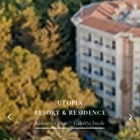
UTOPIA
RESORT & RESIDENCE
Video'yu Oynat
Galeri'yi İncele