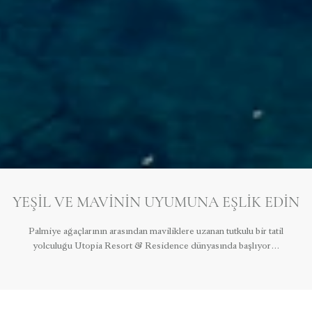
YEŞIL VE MAVININ UYUMUNA EŞLIK EDIN
Palmiye ağaçlarının arasından maviliklere uzanan tutkulu bir tatil
yolculuğu Utopia Resort & Residence dünyasında başlıyor…