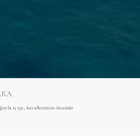
ARA
yla iç içe, hayallerinizin ötesinde