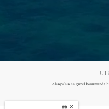
UT
Alanya'nın en güzel konumunda bulu
×