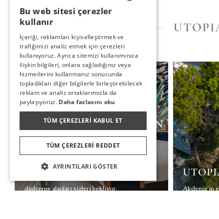
Bu web sitesi çerezler
TURKISH
kullanır
UTOPI
ENGLISH
İçeriği, reklamları kişiselleştirmek ve
trafiğimizi analiz etmek için çerezleri
GERMAN
kullanıyoruz. Ayrıca sitemizi kullanımınıza
RUSSIAN
ilişkin bilgileri, onlara sağladığınız veya
hizmetlerini kullanmanız sonucunda
topladıkları diğer bilgilerle birleştirebilecek
reklam ve analiz ortaklarımızla da
paylaşıyoruz.
Daha fazlasını oku
TÜM ÇEREZLERI KABUL ET
DOĞA VE DENIZE AÇILAN
KONFOR
TÜM ÇEREZLERI REDDET
Doğadan ilham alınan dokunuşlar ile modern
iç tasarımı birleştirdiğimiz odalarımızda,
AYRINTILARI GÖSTER
UTOPI
sınırsız eğlenceye sahip bir tatilin en keyifli
dinlenme alanları sizleri bekliyor.
Akdeniz'in e