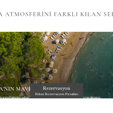
A ATMOSFERINI FARKLI KILAN SE
A'NIN MAVI DÜNYASI
Rezervasyon
Erken Rezervasyon Fırsatları
n güzel plajına sahip İncekum plajı ile güneşe ve denize doyacaksınız.