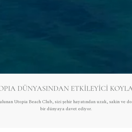
OPIA DÜNYASINDAN ETKILEYICI KOYL
nan Utopia Beach Club, sizi şehir hayatından uzak, sakin ve doğa
bir dünyaya davet ediyor.