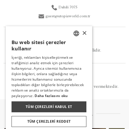
Dahili 7075
guest@utopiaworld.com.tr
×
GIYIM TARZI
Bu web sitesi çerezler
TURKISH
kullanır
Smart Casual giyim tercih edilmelidir.
ENGLISH
İçeriği, reklamları kişiselleştirmek ve
trafiğimizi analiz etmek için çerezleri
GERMAN
kullanıyoruz. Ayrıca sitemizi kullanımınıza
NOT
RUSSIAN
ilişkin bilgileri, onlara sağladığınız veya
hizmetlerini kullanmanız sonucunda
topladıkları diğer bilgilerle birleştirebilecek
Turkuaz ücretli ve rezervasyon ile hizmet vermektedir.
reklam ve analiz ortaklarımızla da
paylaşıyoruz.
Daha fazlasını oku
TÜM ÇEREZLERI KABUL ET
DIĞER LEZZETLER
TÜM ÇEREZLERI REDDET