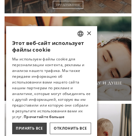
ПРОДОЛЖЕНИЕ
×
Этот веб-сайт использует
TURKISH
файлы cookie
ENGLISH
Мы используем файлы cookie для
персонализации контента, рекламы и
GERMAN
анализа нашего трафика. Мы также
RUSSIAN
передаем информацию об
использовании вами нашего сайта
МЫ ОБРАЩАЕМСЯ К ВАШЕМУ ТЕЛУ И ДУШЕ
нашим партнерам по рекламе и
ПРОДОЛЖЕНИЕ
аналитике, которые могут объединять ее
с другой информацией, которую вы им
предоставили или которую они собрали
в результате использования вами их
услуг.
Прочитайте больше
ПРИНЯТЬ ВСЕ
ОТКЛОНИТЬ ВСЕ