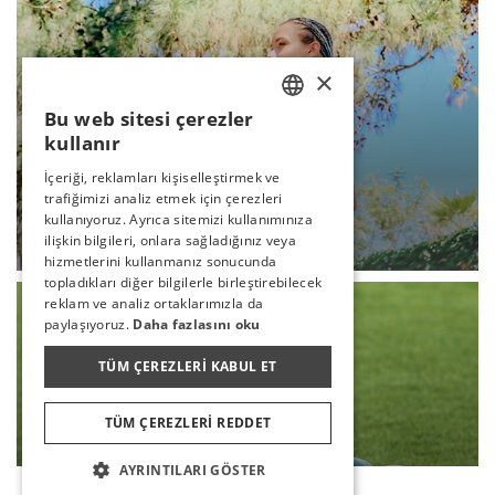
×
Bu web sitesi çerezler
TURKISH
kullanır
ENGLISH
İçeriği, reklamları kişiselleştirmek ve
trafiğimizi analiz etmek için çerezleri
GERMAN
VOLEYBOL
kullanıyoruz. Ayrıca sitemizi kullanımınıza
RUSSIAN
ilişkin bilgileri, onlara sağladığınız veya
DEVAMI
hizmetlerini kullanmanız sonucunda
topladıkları diğer bilgilerle birleştirebilecek
reklam ve analiz ortaklarımızla da
paylaşıyoruz.
Daha fazlasını oku
TÜM ÇEREZLERI KABUL ET
TÜM ÇEREZLERI REDDET
AYRINTILARI GÖSTER
Rezervasyon