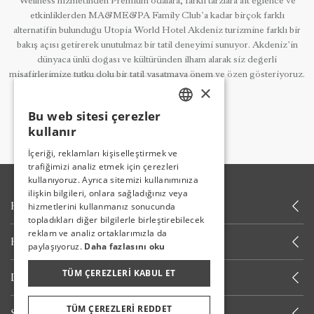
Wellness hizmetinden Premium odalara, farklı tarzlara ait eğlence ve
etkinliklerden MA&ME&PA Family Club’a kadar birçok farklı
alternatifin bulunduğu Utopia World Hotel Akdeniz turizmine farklı bir
bakış açısı getirerek unutulmaz bir tatil deneyimi sunuyor. Akdeniz’in
dünyaca ünlü doğası ve kültüründen ilham alarak siz değerli
misafirlerimize tutku dolu bir tatil yaşatmaya önem ve özen gösteriyoruz.
×
Bu web sitesi çerezler
TURKISH
kullanır
ENGLISH
İçeriği, reklamları kişiselleştirmek ve
trafiğimizi analiz etmek için çerezleri
GERMAN
kullanıyoruz. Ayrıca sitemizi kullanımınıza
RUSSIAN
ilişkin bilgileri, onlara sağladığınız veya
HAKKIMIZDA
hizmetlerini kullanmanız sonucunda
topladıkları diğer bilgilerle birleştirebilecek
reklam ve analiz ortaklarımızla da
HABERLER
paylaşıyoruz.
Daha fazlasını oku
TÜM ÇEREZLERI KABUL ET
DIĞER LINKLER
TÜM ÇEREZLERI REDDET
SIZI ARAYALIM