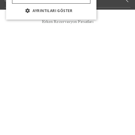
AYRINTILARI GÖSTER
HABERDAR OLUN
Rezervasyon
Erken Rezervasyon Fırsatları
BIZIMLE KALIN
Deneyimlerinizi bizimle paylaşın
Kovid-19 Bilgilendirmesi
Çerez Politikası
Kullanım Koşulları
Gizlilik
Politikası
K.V.K.K
* Rezervasyon İptal Politikası