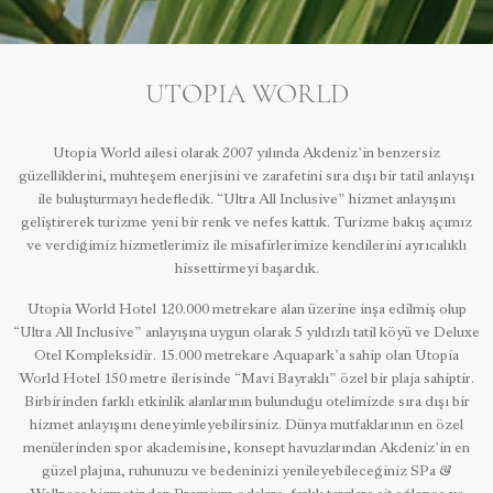
UTOPIA WORLD
Utopia World ailesi olarak 2007 yılında Akdeniz’in benzersiz
güzelliklerini, muhteşem enerjisini ve zarafetini sıra dışı bir tatil anlayışı
ile buluşturmayı hedefledik. “Ultra All Inclusive” hizmet anlayışını
geliştirerek turizme yeni bir renk ve nefes kattık. Turizme bakış açımız
ve verdiğimiz hizmetlerimiz ile misafirlerimize kendilerini ayrıcalıklı
hissettirmeyi başardık.
Utopia World Hotel 120.000 metrekare alan üzerine inşa edilmiş olup
“Ultra All Inclusive” anlayışına uygun olarak 5 yıldızlı tatil köyü ve Deluxe
Otel Kompleksidir. 15.000 metrekare Aquapark’a sahip olan Utopia
World Hotel 150 metre ilerisinde “Mavi Bayraklı” özel bir plaja sahiptir.
Birbirinden farklı etkinlik alanlarının bulunduğu otelimizde sıra dışı bir
hizmet anlayışını deneyimleyebilirsiniz. Dünya mutfaklarının en özel
menülerinden spor akademisine, konsept havuzlarından Akdeniz’in en
güzel plajına, ruhunuzu ve bedeninizi yenileyebileceğiniz SPa &