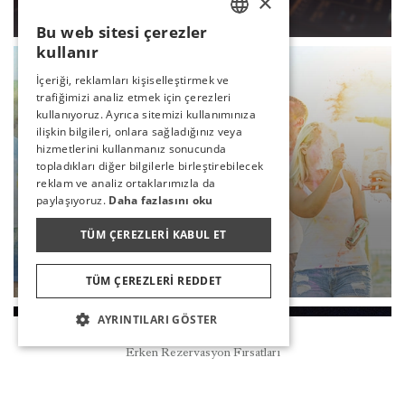
×
DEVAMI
Bu web sitesi çerezler
TURKISH
kullanır
ENGLISH
İçeriği, reklamları kişiselleştirmek ve
trafiğimizi analiz etmek için çerezleri
GERMAN
kullanıyoruz. Ayrıca sitemizi kullanımınıza
RUSSIAN
ilişkin bilgileri, onlara sağladığınız veya
hizmetlerini kullanmanız sonucunda
topladıkları diğer bilgilerle birleştirebilecek
reklam ve analiz ortaklarımızla da
paylaşıyoruz.
Daha fazlasını oku
TÜM ÇEREZLERI KABUL ET
COLOR FEST
DEVAMI
TÜM ÇEREZLERI REDDET
AYRINTILARI GÖSTER
Rezervasyon
Erken Rezervasyon Fırsatları