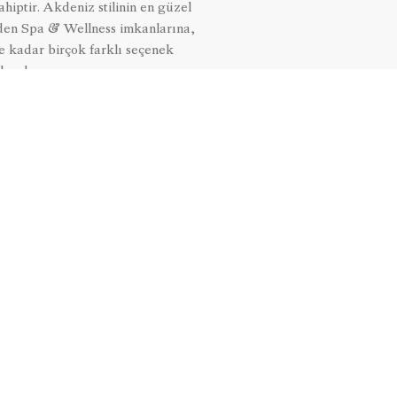
ahiptir. Akdeniz stilinin en güzel
den Spa & Wellness imkanlarına,
 kadar birçok farklı seçenek
lacaksınız.
SIZI ARAYALIM
Sizi dinlemeye hazırız.
ARANMA TALEBI
HABERDAR OLUN
ESORT
Utopia Hotels & Resorts gelişmelerinden ilk sizin haberiniz
olsun.