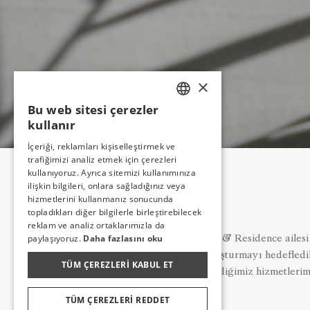
×
Bu web sitesi çerezler
TURKISH
kullanır
ENGLISH
İçeriği, reklamları kişiselleştirmek ve
trafiğimizi analiz etmek için çerezleri
GERMAN
kullanıyoruz. Ayrıca sitemizi kullanımınıza
RUSSIAN
ilişkin bilgileri, onlara sağladığınız veya
hizmetlerini kullanmanız sonucunda
topladıkları diğer bilgilerle birleştirebilecek
reklam ve analiz ortaklarımızla da
paylaşıyoruz.
Daha fazlasını oku
Utopia Resort & Residence ailesi o
anlayışı ile buluşturmayı hedefledik
TÜM ÇEREZLERI KABUL ET
açımız ve verdiğimiz hizmetlerimiz
TÜM ÇEREZLERI REDDET