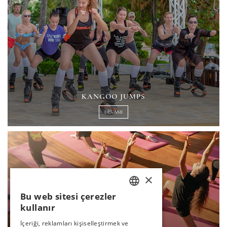
KANGOO JUMPS
DEVAMI
×
Bu web sitesi çerezler
TURKISH
kullanır
ENGLISH
İçeriği, reklamları kişiselleştirmek ve