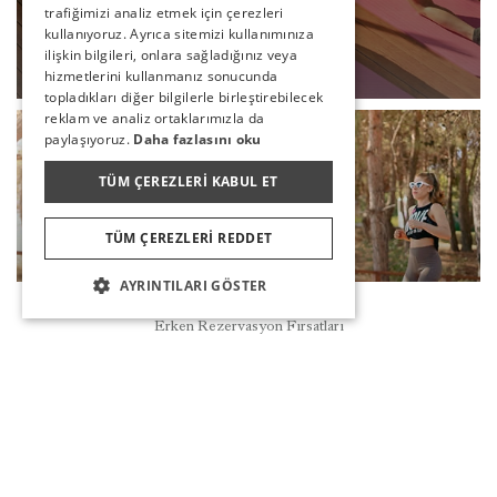
trafiğimizi analiz etmek için çerezleri
GERMAN
SABAH JIMNASTIĞI
kullanıyoruz. Ayrıca sitemizi kullanımınıza
RUSSIAN
ilişkin bilgileri, onlara sağladığınız veya
DEVAMI
hizmetlerini kullanmanız sonucunda
topladıkları diğer bilgilerle birleştirebilecek
reklam ve analiz ortaklarımızla da
paylaşıyoruz.
Daha fazlasını oku
TÜM ÇEREZLERI KABUL ET
TÜM ÇEREZLERI REDDET
AYRINTILARI GÖSTER
Rezervasyon
Erken Rezervasyon Fırsatları
STEP AEROBIK
DEVAMI