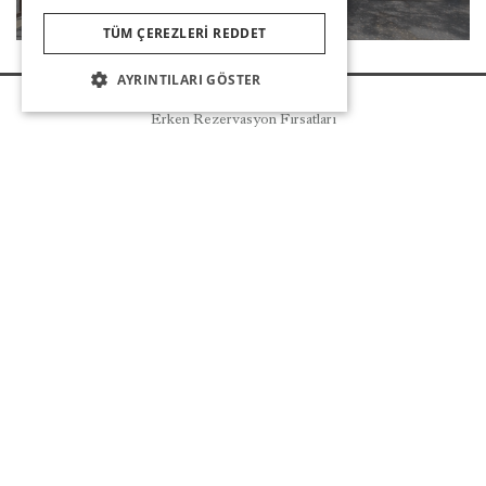
DEVAMI
TÜM ÇEREZLERI REDDET
AYRINTILARI GÖSTER
Rezervasyon
Erken Rezervasyon Fırsatları
HAKKIMIZDA
HABERLER
DIĞER LINKLER
SIZI ARAYALIM
HABERDAR OLUN
BIZIMLE KALIN
Deneyimlerinizi bizimle paylaşın