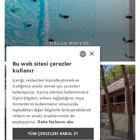
DALGA HAVUZU
×
DEVAMI
Bu web sitesi çerezler
TURKISH
kullanır
ENGLISH
İçeriği, reklamları kişiselleştirmek ve
trafiğimizi analiz etmek için çerezleri
GERMAN
kullanıyoruz. Ayrıca sitemizi kullanımınıza
RUSSIAN
ilişkin bilgileri, onlara sağladığınız veya
hizmetlerini kullanmanız sonucunda
topladıkları diğer bilgilerle birleştirebilecek
reklam ve analiz ortaklarımızla da
paylaşıyoruz.
Daha fazlasını oku
LAGUNA BAR & SNACK
TÜM ÇEREZLERI KABUL ET