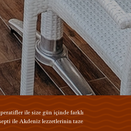
ratifler ile size gün içinde farklı
epti ile Akdeniz lezzetlerinin taze