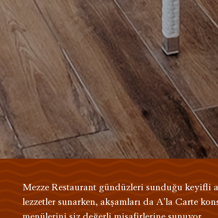
Mezze Restaurant gündüzleri sunduğu keyifli ape
lezzetler sunarken, akşamları da A'la Carte kons
menülerini siz değerli misafirlerine sunuyor.