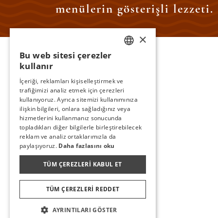
menülerin gösterişli lezzeti.
×
Bu web sitesi çerezler
TURKISH
kullanır
GALERI
ENGLISH
İçeriği, reklamları kişiselleştirmek ve
trafiğimizi analiz etmek için çerezleri
GERMAN
kullanıyoruz. Ayrıca sitemizi kullanımınıza
RUSSIAN
ilişkin bilgileri, onlara sağladığınız veya
hizmetlerini kullanmanız sonucunda
topladıkları diğer bilgilerle birleştirebilecek
reklam ve analiz ortaklarımızla da
paylaşıyoruz.
Daha fazlasını oku
TÜM ÇEREZLERI KABUL ET
TÜM ÇEREZLERI REDDET
AYRINTILARI GÖSTER