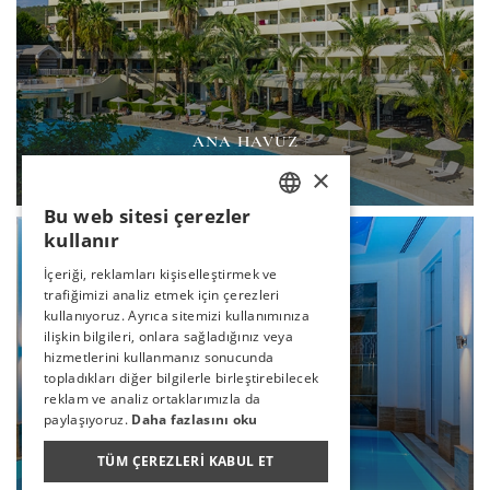
ANA HAVUZ
×
DEVAMI
Bu web sitesi çerezler
TURKISH
kullanır
ENGLISH
İçeriği, reklamları kişiselleştirmek ve
trafiğimizi analiz etmek için çerezleri
GERMAN
kullanıyoruz. Ayrıca sitemizi kullanımınıza
RUSSIAN
ilişkin bilgileri, onlara sağladığınız veya
hizmetlerini kullanmanız sonucunda
topladıkları diğer bilgilerle birleştirebilecek
reklam ve analiz ortaklarımızla da
paylaşıyoruz.
Daha fazlasını oku
KAPALI HAVUZ
TÜM ÇEREZLERI KABUL ET
DEVAMI