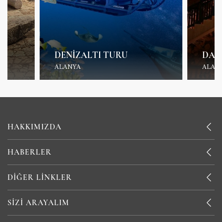
DENIZALTI TURU
DAM
ALANYA
ALAN
HAKKIMIZDA
HABERLER
DIĞER LINKLER
SIZI ARAYALIM