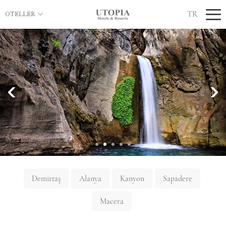
TR
OTELLER
Demirtaş
Alanya
Kanyon
Sapadere
Macera