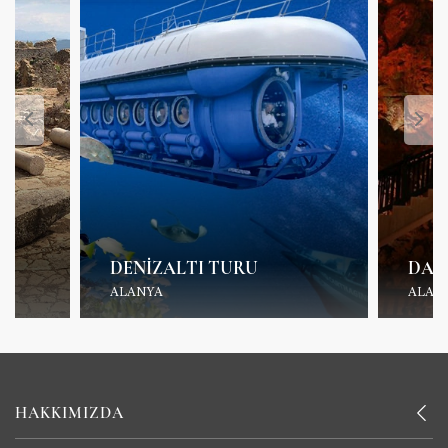
DENIZALTI TURU
DAM
ALANYA
ALAN
HAKKIMIZDA