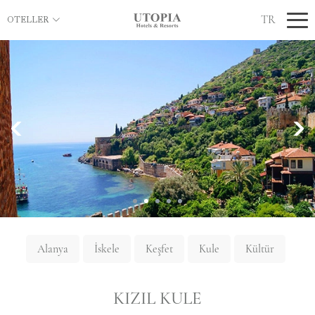
TR
OTELLER
Alanya
İskele
Keşfet
Kule
Kültür
KIZIL KULE