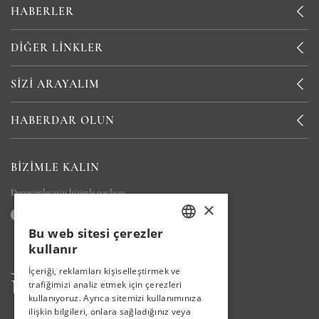
HABERLER
DIĞER LINKLER
SIZI ARAYALIM
HABERDAR OLUN
BIZIMLE KALIN
Deneyimlerinizi bizimle paylaşın
×
Bu web sitesi çerezler
TURKISH
kullanır
ENGLISH
İçeriği, reklamları kişiselleştirmek ve
trafiğimizi analiz etmek için çerezleri
GERMAN
kullanıyoruz. Ayrıca sitemizi kullanımınıza
RUSSIAN
ilişkin bilgileri, onlara sağladığınız veya