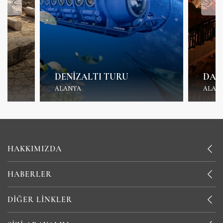
DENIZALTI TURU
DAM
ALANYA
ALAN
HAKKIMIZDA
HABERLER
DIĞER LINKLER