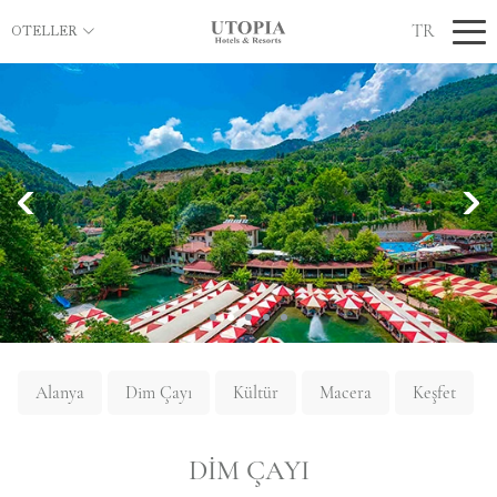
TR
OTELLER
Alanya
Dim Çayı
Kültür
Macera
Keşfet
DIM ÇAYI