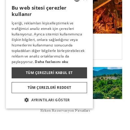
Bu web sitesi çerezler
TURKISH
kullanır
ENGLISH
İçeriği, reklamları kişiselleştirmek ve
trafiğimizi analiz etmek için çerezleri
GERMAN
kullanıyoruz. Ayrıca sitemizi kullanımınıza
DAMLATAŞ MAĞARASI
RUSSIAN
ilişkin bilgileri, onlara sağladığınız veya
hizmetlerini kullanmanız sonucunda
topladıkları diğer bilgilerle birleştirebilecek
KEŞFET
reklam ve analiz ortaklarımızla da
paylaşıyoruz.
Daha fazlasını oku
TÜM ÇEREZLERI KABUL ET
TÜM ÇEREZLERI REDDET
AYRINTILARI GÖSTER
Rezervasyon
Erken Rezervasyon Fırsatları