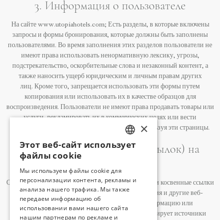
3. Информация о пользователе
На сайте www.utopiahotels.com; Есть разделы, в которые включены
запросы и формы бронирования, которые должны быть заполнены
пользователями. Во время заполнения этих разделов пользователи не
имеют права использовать ненормативную лексику, угрозы,
подстрекательство, оскорбительные слова и незаконный контент, а
также наносить ущерб юридическим и личным правам других
лиц. Кроме того, запрещается использовать эти формы путем
копирования или использовать их в качестве образцов для
воспроизведения. Пользователи не имеют права продавать товары или
услуги, рекламировать их в коммерческих целях или вести
×
аналогичную коммерческую деятельность, используя эти страницы.
Этот веб-сайт использует
4. Относительно ссылок (ссылок) на
TURKISH
файлы cookie
сайты третьих лиц
ENGLISH
Мы используем файлы cookie для
персонализации контента, рекламы и
GERMAN
Сайт utopiahotels.com может содержать прямые или косвенные ссылки
анализа нашего трафика. Мы также
на сторонние веб-сайты, мобильные приложения и другие веб-
RUSSIAN
передаем информацию об
сайты. Цель этих ссылок предоставить информацию или
использовании вами нашего сайта
рекламу. Поскольку utopiahotels.com не контролирует источники
нашим партнерам по рекламе и