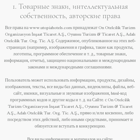
1. Товарные знаки, интеллектуальная
собственность, авторские права
Все права на www.utopiahotels.com принадлежат On Otelcilik Turizm
Organizasyon İnşaat Ticaret A.Ş., Oyunsu Turizm & Ticaret A.Ş., Adalı
Otelcilik Tur. Org. Tic. A.Ş. Содержимое, опубликованное на этих веб-
страницах (например, изображения и графика, такие как продукты,
логотипы, программное обеспечение и т. д., товарные знаки,
информация, отчеты), защищено национальными и международными
законами и международными соглашениями.
Пользователь может использовать информацию, продукты, дизайны,
изображения, тексты, все виды баз данных, видеоклипы, файлы, веб-
сайт, иконки, визуальные и звуковые изображения, html-код
программных кодов и другие коды и т. д. на Сайте. с On Otelcilik
Turizm Organizasyon İnşaat Ticaret A.Ş., Oyunsu Turizm & Ticaret
A.Ş., Adalı Otelcilik Tur. Org. Tic. A.Ş., прямо и/или косвенно, либо
посредством этих действий, либо иными средствами, принимает и
обязуется не вступать в конкуренцию.
Все виды информации и материалов на сайте;