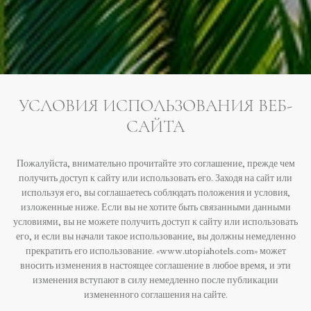
УСЛОВИЯ ИСПОЛЬЗОВАНИЯ ВЕБ-
САЙТА
Пожалуйста, внимательно прочитайте это соглашение, прежде чем
получить доступ к сайту или использовать его. Заходя на сайт или
используя его, вы соглашаетесь соблюдать положения и условия,
изложенные ниже. Если вы не хотите быть связанными данными
условиями, вы не можете получить доступ к сайту или использовать
его, и если вы начали такое использование, вы должны немедленно
прекратить его использование. «www.utopiahotels.com» может
вносить изменения в настоящее соглашение в любое время, и эти
изменения вступают в силу немедленно после публикации
измененного соглашения на сайте.