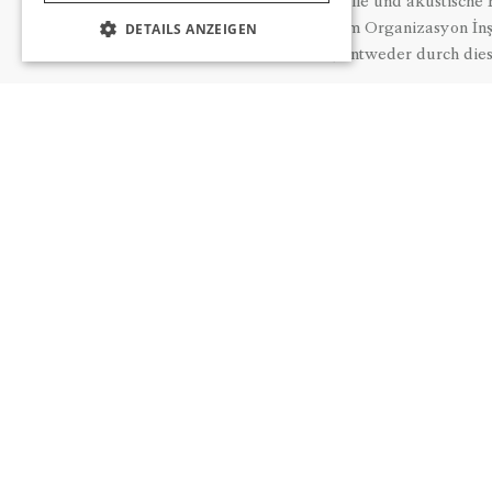
Symbole, visuelle und akustisch
DETAILS ANZEIGEN
Otelcilik Turizm Organizasyon İnşa
indirekt, entweder durch die
Die gesamte oder ein Teil der Web
Alle Informationen (schriftlich o
Satz „© 2014, uto
Eingetragene Marken, Dienstleist
Kl
On Otelcilik Turizm Organi
(utopiahotels.com) behält si
nachträgliche Ankündigung zu ände
Version. Durch die Nutzun