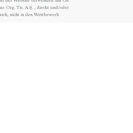
uf der Website verwenden. mit On
r. Org. Tic. A.Ş. , direkt und/oder
sich, nicht in den Wettbewerb
il davon überarbeitet, hinzugefügt
n nicht verwendet werden, ohne den
röße hinzuzufügen.
en auf der Website. Warnungen und
en.
elcilik Tur. Org. Tic. A.Ş.
ünden und ohne vorherige oder
ten die aktuelle und aktualisierte
le Version beschränkt ist.