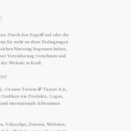
E
zen. Durch den Zugriff auf oder die
nn Sie nicht an diese Bedingungen
r solchen Nutzung begonnen haben,
dieser Vereinbarung vornehmen und
der Website in Kraft.
hte
Ş., Oyunsu Turizm & Ticaret A.Ş.,
nd Grafiken wie Produkte, Logos,
ze und internationale Abkommen
n, Videoclips, Dateien, Websites,