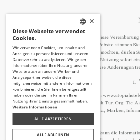
×
Diese Webseite verwendet
TURKISH
Cookies.
Bitte lesen Sie diese Vereinbarung
ENGLISH
Nutzung der Website stimmen Sie 
Wir verwenden Cookies, um Inhalte und
gebunden sein möchten, dürfen Si
Anzeigen zu personalisieren und unseren
GERMAN
Datenverkehr zu analysieren. Wir geben
sollten Sie die Nutzung sofort e
RUSSIAN
Informationen über Ihre Nutzung unserer
diese Änderungen tre
Website auch an unsere Werbe- und
Analysepartner weiter, die diese
1.
möglicherweise mit anderen Informationen
kombinieren, die Sie ihnen bereitgestellt
haben oder die sie im Rahmen Ihrer
Alle Rechte von www.utopiahotels
Nutzung ihrer Dienste gesammelt haben.
Adalı Otelcilik Tur. Org. Tic. 
Weitere Informationen
Software etc., Marken, Inform
ALLE AKZEPTIEREN
Der Benutzer kann die Informatio
ALLE ABLEHNEN