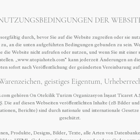
NUTZUNGSBEDINGUNGEN DER WEBSIT
 sorgfältig durch, bevor Sie auf die Website zugreifen oder sie nut
zu, an die unten aufgeführten Bedingungen gebunden zu sein. We
e die Website nicht aufrufen oder nutzen, und wenn Sie mit eine
instellen. „www.utopiahotels.com“ kann jederzeit Änderungen an 
ten sofort nach Veröffentlichung der geänderten Vereinbarung auf 
 Warenzeichen, geistiges Eigentum, Urheberrec
.com gehören On Otelcilik Turizm Organizasyon İnşaat Ticaret A.
A.Ş. Die auf diesen Webseiten veröffentlichten Inhalte (zB Bilder u
ationen, Berichte) sind durch nationale und internationale Geset
geschützt.
nen, Produkte, Designs, Bilder, Texte, alle Arten von Datenbanke