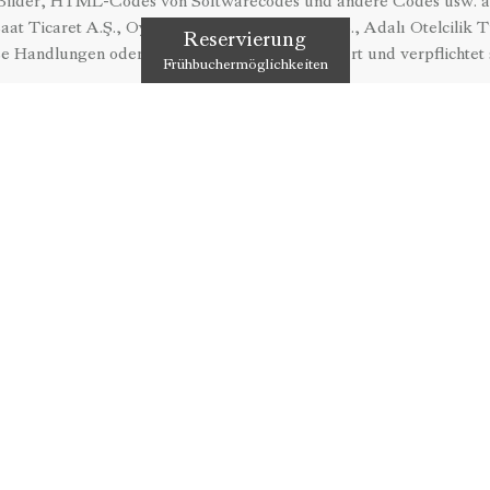
e Bilder, HTML-Codes von Softwarecodes und andere Codes usw. a
at Ticaret A.Ş., Oyunsu Turizm & Ticaret A.Ş., Adalı Otelcilik Tu
Reservierung
se Handlungen oder auf andere Weise, akzeptiert und verpflichtet 
Frühbuchermöglichkeiten
einzutreten.
Alle Arten von Informationen und Materialien auf der Website;
site kann nicht auf andere Weise verwendet werden, indem ein Te
oder geändert wird.
der visuell), die von der Website abgerufen werden können, dürfe
piahotels.com, Alle Rechte vorbehalten“ in einer gut sichtbaren G
ungen, Logos usw. von Dritten oder Institutionen in den Ausdrück
ammern können beim Zitieren von der Website nicht entfernt werd
2. Änderung der Nutzungsbedingungen
zasyon İnşaat Ticaret A.Ş., Oyunsu Turizm & Ticaret A.Ş., Adalı Ot
ch das Recht vor, diese Nutzungsbedingungen ohne Angabe von Gr
rn, zu erneuern oder zu ergänzen. Die angegebenen Seiten enthal
g dieser Webseiten akzeptiert der Benutzer, dass er auf die aktuel