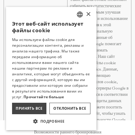
Такие файлы cookie позволяют
собирать все статистические
×
данные, тем самым улучшая
представление и использование
Этот веб-сайт использует
Сайта. Добавляя к этой
TURKISH
файлы cookie
статистике социальную
ENGLISH
статистику и данные об
Мы используем файлы cookie для
интересах, Google помогает
персонализации контента, рекламы и
GERMAN
анализа нашего трафика. Мы также
нам лучше понимать
RUSSIAN
передаем информацию об
пользователей. Наш сайт
использовании вами нашего сайта
использует файлы cookie
нашим партнерам по рекламе и
Google Analytics. Данные,
аналитике, которые могут объединять ее
собранные с помощью
Гугл Аналитика
с другой информацией, которую вы им
указанных файлов cookie,
предоставили или которую они собрали
передаются на серверы Google в
в результате использования вами их
США и хранятся в соответствии
услуг.
Прочитайте больше
с политикой защиты данных
Google. Вы можете посетить
ПРИНЯТЬ ВСЕ
ОТКЛОНИТЬ ВСЕ
следующий сайт, чтобы узнать
больше о деятельности Google
ПОДРОБНЕЕ
Бронирование
по аналитической обработке
Возможности раннего бронирования
данных и принципах защиты