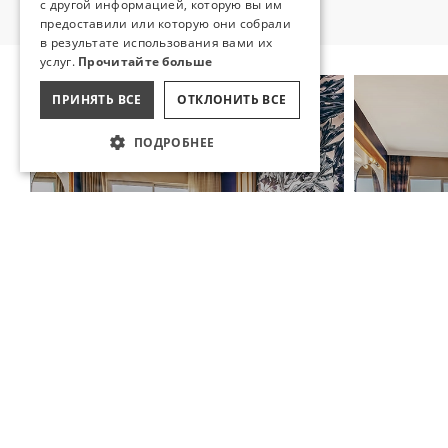
с другой информацией, которую вы им
предоставили или которую они собрали
в результате использования вами их
услуг.
Прочитайте больше
ПРИНЯТЬ ВСЕ
ОТКЛОНИТЬ ВСЕ
ПОДРОБНЕЕ
СТАНДАРТНЫЙ НОМЕР
SUITE
Жилое пространство с просторной
площадью использования и
Большое и к
необыкновенным видом.
вас и ваших
ПРОДОЛЖЕНИЕ