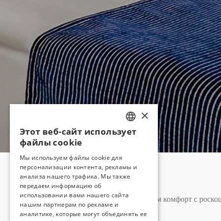
×
Этот веб-сайт использует
TURKISH
файлы cookie
ENGLISH
Мы используем файлы cookie для
персонализации контента, рекламы и
GERMAN
анализа нашего трафика. Мы также
RUSSIAN
передаем информацию об
использовании вами нашего сайта
Мы сочетаем комфорт с роско
нашим партнерам по рекламе и
аналитике, которые могут объединять ее