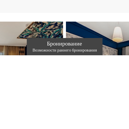
Бронирование
Возможности раннего бронирования
СТАНДАРТНЫЙ 
НА ВИЛЛЕ
 ODA
Наш номер Villa Standard ждет ва
омфортное пространство для
великолепным видом и располо
 близких.
среди зелени.
ПРОДОЛЖЕНИЕ
ПР