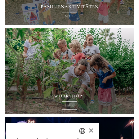
FAMILIENAKTIVITÄTEN
MEHR
WORKSHOPS
MEHR
×