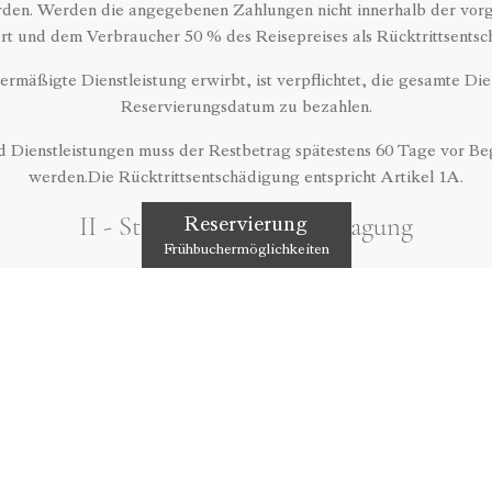
den. Werden die angegebenen Zahlungen nicht innerhalb der vorge
ert und dem Verbraucher 50 % des Reisepreises als Rücktrittsentsc
ermäßigte Dienstleistung erwirbt, ist verpflichtet, die gesamte D
Reservierungsdatum zu bezahlen.
d Dienstleistungen muss der Restbetrag spätestens 60 Tage vor Beg
werden.Die Rücktrittsentschädigung entspricht Artikel 1A.
II - Stornierung & Übertragung
Reservierung
Frühbuchermöglichkeiten
 erforderliche Sorgfalt gezeigt hat, ist es ein Hindernis für den 
storniert werden, wenn die erforderliche Anzahl von Passagieren n
dingungen, Straßenbehinderungen, Terrorismus, Nebel, Streiks, 
ller Fälle höherer Gewalt. In diesem Fall hat der Verbraucher kei
ornierung bis zu 15 Tage vor Beginn der Dienstleistung beantragt,
zurückerstattet.
rag 15-7 Tage vor Beginn der Dienstleistung storniert, stimmt er z