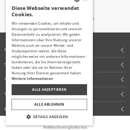
info@utopiahotels.com
Diese Webseite verwendet
TURKISH
Zur Reservierung;
Cookies.
reservation@utopiahotels.com
ENGLISH
Wir verwenden Cookies, um Inhalte und
Anzeigen zu personalisieren und unseren
GERMAN
Datenverkehr zu analysieren. Wir geben
RUSSIAN
Informationen über Ihre Nutzung unserer
Website auch an unsere Werbe- und
ÜBER UNS
Analysepartner weiter, die diese
möglicherweise mit anderen Informationen
kombinieren, die Sie ihnen bereitgestellt
NEUIGKEITEN
haben oder die sie im Rahmen Ihrer
Nutzung ihrer Dienste gesammelt haben.
Weitere Informationen
WEITERE LINKS
ALLE AKZEPTIEREN
WIR RUFEN SIE AN
ALLE ABLEHNEN
INFORMIERT WERDEN
DETAILS ANZEIGEN
Reservierung
BLEIBEN SIE BEI UNS
Frühbuchermöglichkeiten