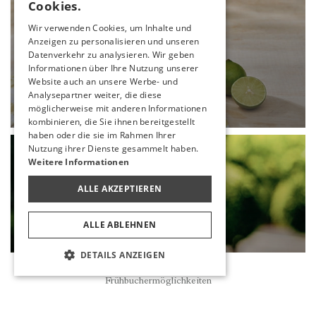
Cookies.
ENGLISH
Wir verwenden Cookies, um Inhalte und
Anzeigen zu personalisieren und unseren
GERMAN
Datenverkehr zu analysieren. Wir geben
RUSSIAN
Informationen über Ihre Nutzung unserer
Website auch an unsere Werbe- und
SUNSET BAR
Analysepartner weiter, die diese
möglicherweise mit anderen Informationen
MEHR
kombinieren, die Sie ihnen bereitgestellt
haben oder die sie im Rahmen Ihrer
Nutzung ihrer Dienste gesammelt haben.
Weitere Informationen
ALLE AKZEPTIEREN
ALLE ABLEHNEN
DETAILS ANZEIGEN
Reservierung
Frühbuchermöglichkeiten
POOL BAR
MEHR