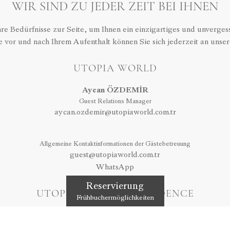
WIR SIND ZU JEDER ZEIT BEI IHNEN
hre Bedürfnisse zur Seite, um Ihnen ein einzigartiges und unvergess
 vor und nach Ihrem Aufenthalt können Sie sich jederzeit an uns
UTOPIA WORLD
Aycan ÖZDEMİR
Guest Relations Manager
aycan.ozdemir@utopiaworld.com.tr
Allgemeine Kontaktinformationen der Gästebetreuung
guest@utopiaworld.com.tr
WhatsApp
Reservierung
UTOPIA RESORT & RESIDENCE
Frühbuchermöglichkeiten
Alesia ÇETİN
Guest Relations Manager