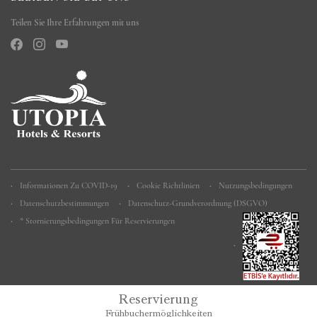
Teilen Sie Ihre Erfahrungen mit uns
Informationen Zu COVID-19
Cookie Richtlinien
Nutzungsbedingungen
Datenschutzbestimmungen
Datenschutz-Grundverordnung (DSGVO)
* Stornierungsbedingungen Für Reservierungen
Reservierung
Frühbuchermöglichkeiten